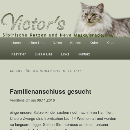
Victor's Sibirische Katzen und Neva
Masquarade
Hauptmenü
Home
Über Uns
News
Katzen
Kater
Kitten
Zum Inhalt wechseln
Zum sekundären Inhalt wechseln
Kastraten
Dies & Das
Links
Kontakt
ARCHIV FÜR DEN MONAT:
NOVEMBER 2016
Familienanschluss gesucht
Veröffentlicht am
06.11.2016
einge unserer Katzenkinder suchen noch nach ihren Familien.
Unsere Zwerge sind inzwischen fast 14 Wochen alt und werden
so langsam flügge. Sollten Sie Interesse an einem unserer