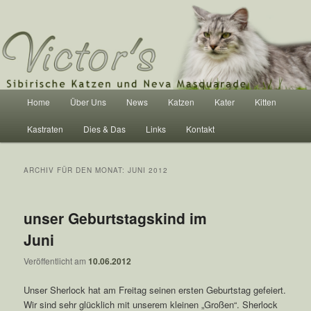
Victor's Sibirische Katzen und Neva
Masquarade
Hauptmenü
Home
Über Uns
News
Katzen
Kater
Kitten
Zum Inhalt wechseln
Zum sekundären Inhalt wechseln
Kastraten
Dies & Das
Links
Kontakt
ARCHIV FÜR DEN MONAT:
JUNI 2012
unser Geburtstagskind im
Juni
Veröffentlicht am
10.06.2012
Unser Sherlock hat am Freitag seinen ersten Geburtstag gefeiert.
Wir sind sehr glücklich mit unserem kleinen „Großen“. Sherlock