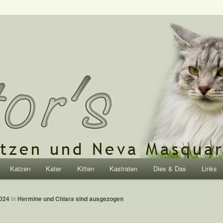
rische Katzen und Neva
Katzen
Kater
Kitten
Kastraten
Dies & Das
Links
hseln
1024
in
Hermine und Chiara sind ausgezogen